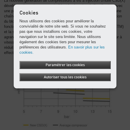
La nouvelle génération de compresseurs à vis à injection d'huile CSD(X)
développe des puissances qui ciblent les besoins de l’application avec
une précision et une efficience accrues. Elle bénéficie pour cela d'une
Cookies
chaîne cinématique intégrée qui permet d’ajuster la vitesse de rotation
Nous utilisons des cookies pour améliorer la
du bloc pour atteindre l’optimum énergétique dans chaque point de
convivialité de notre site web. Si vous ne souhaitez
fonctionnement. La gestion électronique de température intégrée (ETM)
pas que nous installions ces cookies, votre
et la soupape d'aspiration reconçue, combinée au filtre d'aspiration
navigation sur le site sera limitée. Nous utilisons
agrandi augmentent l’efficience du compresseur à vis. Le ventilateur à
également des cookies tiers pour mesurer les
vitesse variable génère des gains énergétiques supplémentaires et
préférences des utilisateurs.
En savoir plus sur les
réduit l'empreinte carbone. Il ne fournit que l’air de refroidissement
cookies.
effectivement nécessaire.
Paramétrer les cookies
Autoriser tous les cookies