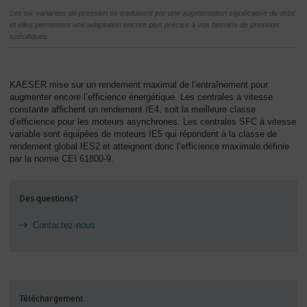
Les six variantes de pression se traduisent par une augmentation significative du débit
et elles permettent une adaptation encore plus précise à vos besoins de pression
spécifiques.
KAESER mise sur un rendement maximal de l’entraînement pour
augmenter encore l’efficience énergétique. Les centrales à vitesse
constante affichent un rendement IE4, soit la meilleure classe
d’efficience pour les moteurs asynchrones. Les centrales SFC à vitesse
variable sont équipées de moteurs IE5 qui répondent à la classe de
rendement global IES2 et atteignent donc l’efficience maximale définie
par la norme CEI 61800-9.
Des questions?
Contactez-nous
Téléchargement