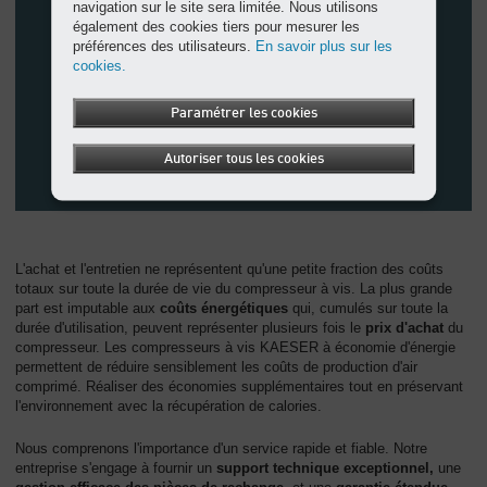
navigation sur le site sera limitée. Nous utilisons
également des cookies tiers pour mesurer les
préférences des utilisateurs.
En savoir plus sur les
cookies.
Paramétrer les cookies
Autoriser tous les cookies
L'achat et l'entretien ne représentent qu'une petite fraction des coûts
totaux sur toute la durée de vie du compresseur à vis. La plus grande
part est imputable aux
coûts énergétiques
qui, cumulés sur toute la
durée d'utilisation, peuvent représenter plusieurs fois le
prix d'achat
du
compresseur. Les compresseurs à vis KAESER à économie d'énergie
permettent de réduire sensiblement les coûts de production d'air
comprimé. Réaliser des économies supplémentaires tout en préservant
l'environnement avec la récupération de calories.
Nous comprenons l'importance d'un service rapide et fiable. Notre
entreprise s'engage à fournir un
support technique exceptionnel,
une