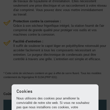
de travaux de tuyauterie et d'installation. Elles nécessitent
seulement une prise électrique et un raccordement à votre réseau
d'air comprimé. Vous pouvez donc vous mettre immédiatement
au travail.
Protection contre la corrosion :
Grâce à son sécheur frigorifique intégré, la station fournit de l'air
comprimé de grande qualité pour protéger vos outils et vos
machines contre la corrosion.
Facilité d'entretien :
Il suffit de soulever le capot léger en polyéthylène rotomoulé pour
accéder facilement à tous les composants nécessitant un
entretien. Le purgeur électronique de condensats peut être
contrôlé à travers une grille. L'entretien est simple et efficace.
* Cette série de sécheurs contient un gaz à effet de serre fluoré. Tous les modèles
contiennent du frigorigène R-513A (PRP 631).
Cookies
Coûts réduits sur tout le cycle de vie
Nous utilisons des cookies pour améliorer la
convivialité de notre site web. Si vous ne souhaitez
pas que nous installions ces cookies, votre