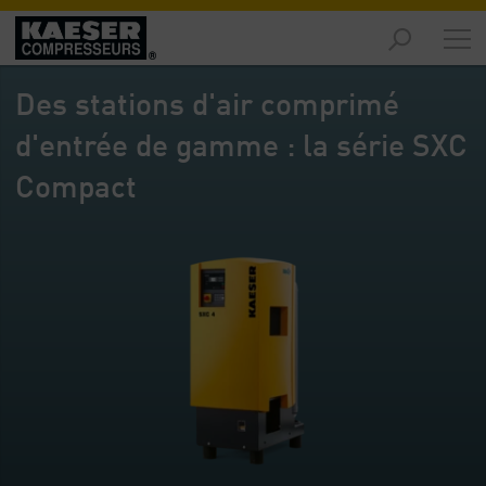
Marchés
-
Des stations d'air comprimé
Aperçu
général
d'entrée de gamme : la série SXC
Produits
Compact
-
Aperçu
général
Solutions
-
Aperçu
général
Services
-
Aperçu
général