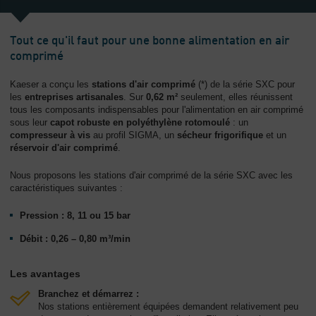
L'entreprise
-
Tout ce qu'il faut pour une bonne alimentation en air
Aperçu
comprimé
général
Kaeser a conçu les
stations d'air comprimé
(*) de la série SXC pour
les
entreprises artisanales
. Sur
0,62 m²
seulement, elles réunissent
tous les composants indispensables pour l'alimentation en air comprimé
sous leur
capot robuste en polyéthylène rotomoulé
: un
compresseur à vis
au profil SIGMA, un
sécheur frigorifique
et un
réservoir d'air comprimé
.
Nous proposons les stations d'air comprimé de la série SXC avec les
caractéristiques suivantes :
Pression : 8, 11 ou 15 bar
Débit : 0,26 – 0,80 m³/min
Les avantages
Branchez et démarrez :
Nos stations entièrement équipées demandent relativement peu