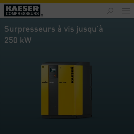
Marchés
-
Surpresseurs à vis jusqu'à
Aperçu
général
250 kW
Produits
-
Aperçu
général
Solutions
-
Aperçu
général
Services
-
Aperçu
général