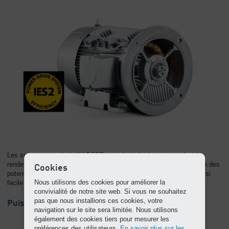
Les surpresseurs à vis KAESER sont équipés de moteurs dont le
rendement Super Premium et Ultra Premium (IE4/IE5 et IES2) offre des
Cookies
potentiels d'économie d'énergie considérables. Il n'a jamais été aussi
Nous utilisons des cookies pour améliorer la
facile de faire des économies !
convivialité de notre site web. Si vous ne souhaitez
pas que nous installions ces cookies, votre
Puissance spécifique optimisée
navigation sur le site sera limitée. Nous utilisons
également des cookies tiers pour mesurer les
préférences des utilisateurs.
En savoir plus sur les